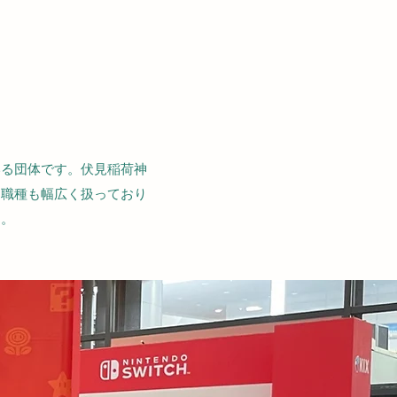
いる団体です。伏見稲荷神
。職種も幅広く扱っており
す。