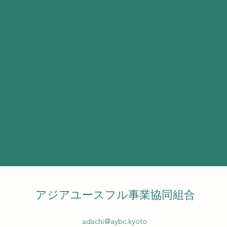
アジアユースフル事業協同組合
adachi@aybc.kyoto